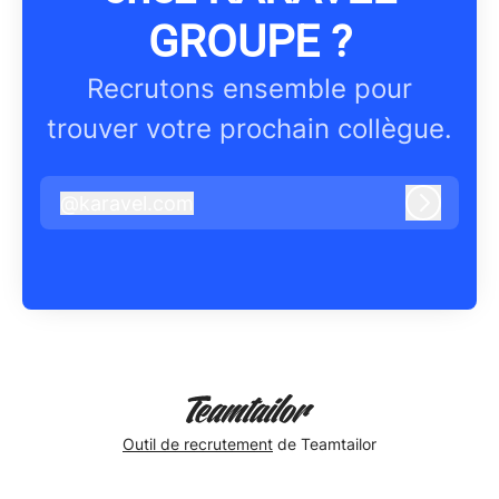
GROUPE ?
Recrutons ensemble pour
trouver votre prochain collègue.
@
karavel.com
karavel.com
Connex
Outil de recrutement
de Teamtailor